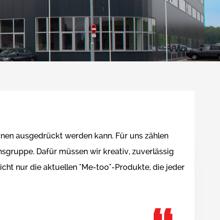
Hygiene Drehstapelbehälter
Krankenhaus-
Überige Arten
mit gerade Wände
Müllgroßbehälter
-
Hygiene Drehstapelbehälter
r
mit Muschelgriffen
Extra große
alt
Drehstapelbehälter
mer
nen
tionen ausgedrückt werden kann. Für uns zählen
sgruppe. Dafür müssen wir kreativ, zuverlässig
ht nur die aktuellen "Me-too"-Produkte, die jeder