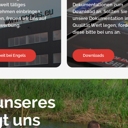
weit tätiges
Dokumentationen zum
ehmen einbringen
Download an. Sollten Sie
n, freuen wir uns auf
unsere Dokumentation i
ewerbung.
Qualität Wert legen, ford
diese bitte bei uns an.
eit bei Engels
Downloads
unseres
gt uns