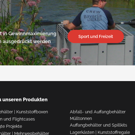
cht in Gewinnmaximierung
Sport und Freizeit
nen ausgedrückt werden
u unseren Produkten
ehälter
|
Kunststoffboxen
Abfall- und Auffangbehälter
Mülltonnen
ten und Flightcases
Auffangbehälter und Spillkits
te Projekte
Lagerkästen
|
Kunststoffregale
hälter
|
Mehrwegbehälter