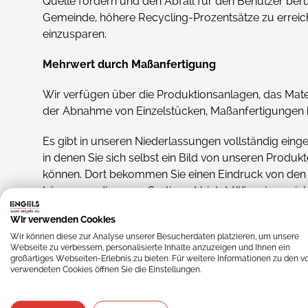
Quelle fördern und den Abfall für den Benutzer berüc
tran
Kuns
Gemeinde, höhere Recycling-Prozentsätze zu errei
einzusparen.
Tran
Euro
Mehrwert durch Maßanfertigung
Wir verfügen über die Produktionsanlagen, das Mater
der Abnahme von Einzelstücken, Maßanfertigungen h
Es gibt in unseren Niederlassungen vollständig eing
in denen Sie sich selbst ein Bild von unseren Produk
können. Dort bekommen Sie einen Eindruck von d
Lösungen, die unser Sortiment bietet. Wir zeigen nic
Standardprodukte, sondern auch kundenspezifische
Wir verwenden Cookies
sind jederzeit herzlich willkommen!
Wir können diese zur Analyse unserer Besucherdaten platzieren, um unsere
Webseite zu verbessern, personalisierte Inhalte anzuzeigen und Ihnen ein
großartiges Webseiten-Erlebnis zu bieten. Für weitere Informationen zu den v
verwendeten Cookies öffnen Sie die Einstellungen.