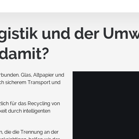
ehälter
Schachtelbare Behälter mit
Stapelbügeln
Industrieler Eurobehälter 
ne Mehrwegbehälter
gistik und der Umw
Stapelbügel
wegbehälter
Extra große schachtelbare
nsmittelqualität
Behälter mit Stapelbügeln
 damit?
erselle
wegbehälter
rbunden. Glas, Altpapier und
elkisten mit UN-
ssung
ach sicherem Transport und
zlich für das Recycling von
it durch intelligenten
nte
Schachtelbare Behälter
rungsboxen
, die die Trennung an der
nander schachtelbare,
Schachtelbare Behälter