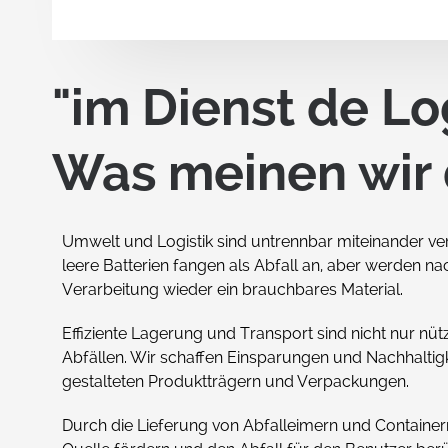
Mehrwegb
E-li
"im Dienst de Lo
Mehr
Lebe
Was meinen wir
Univ
Mehr
Umwelt und Logistik sind untrennbar miteinander ve
Deck
Zula
leere Batterien fangen als Abfall an, aber werden n
Verarbeitung wieder ein brauchbares Material.
Effiziente Lagerung und Transport sind nicht nur nüt
Abfällen. Wir schaffen Einsparungen und Nachhaltigke
Transpare
gestalteten Produktträgern und Verpackungen.
Aufbewah
Durch die Lieferung von Abfalleimern und Containern
Inei