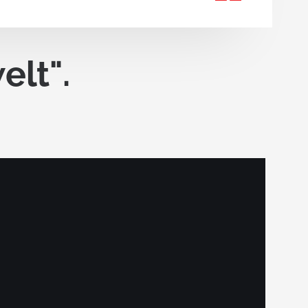
Faltbare und klappbare Behälter
- Eurokisten
mit
Faltbehälter
elt".
Klappbehälter
Industrielle Klappbehälter
Klappbare Agri-Kisten
Klappbehälter für dem
Einzelhandel