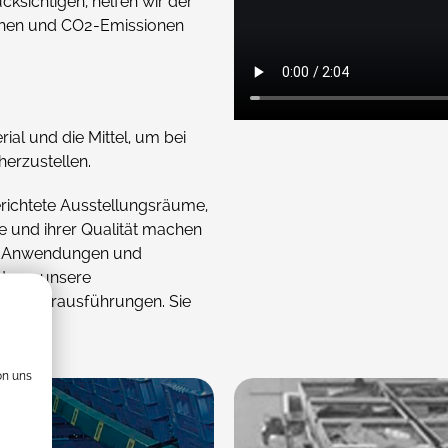
ksichtigen, helfen wir der
sparente
tstoffbehälter
chen und CO2-Emissionen
sparente Kunststoff-
behälter
ial und die Mittel, um bei
erzustellen.
erichtete Ausstellungsräume,
te und ihrer Qualität machen
en Anwendungen und
ht nur unsere
 Sonderausführungen. Sie
on uns