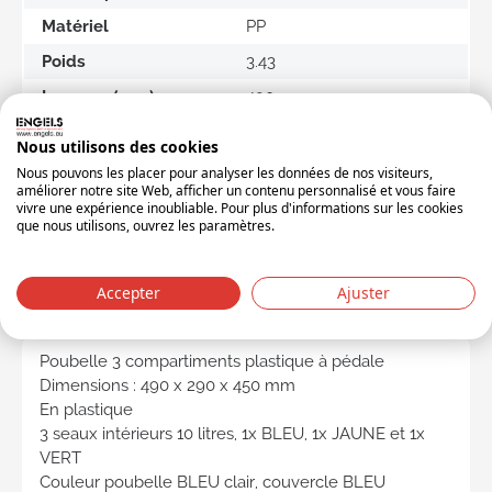
Matériel
PP
Poids
3.43
Longeur (mm)
490
Largeur (mm)
290
Nous utilisons des cookies
Hauteur (mm)
450
Nous pouvons les placer pour analyser les données de nos visiteurs,
améliorer notre site Web, afficher un contenu personnalisé et vous faire
Volume (l.)
30
vivre une expérience inoubliable. Pour plus d'informations sur les cookies
que nous utilisons, ouvrez les paramètres.
Unité d'expédition
DOOS
Accepter
Ajuster
DESCRIPTION DU PRODUIT
Poubelle 3 compartiments plastique à pédale
Dimensions : 490 x 290 x 450 mm
En plastique
3 seaux intérieurs 10 litres, 1x BLEU, 1x JAUNE et 1x
VERT
Couleur poubelle BLEU clair, couvercle BLEU