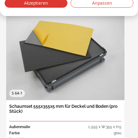
Akzeptieren
Anpassen
S 64-1
Schaumset 555x355x5 mm für Deckel und Boden (pro
Stück)
Außenmaße
L:555 x W:355 x H:5
Farbe
grau