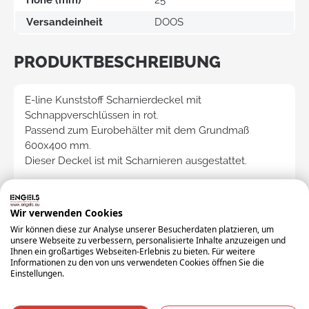
Versandeinheit
DOOS
PRODUKTBESCHREIBUNG
E-line Kunststoff Scharnierdeckel mit
Schnappverschlüssen in rot.
Passend zum Eurobehälter mit dem Grundmaß
600x400 mm.
Dieser Deckel ist mit Scharnieren ausgestattet.
Maße: 600x400 mm (lxb)
Gewicht: 0.7 kg
Wir verwenden Cookies
Material: PP
Wir können diese zur Analyse unserer Besucherdaten platzieren, um
Farbe: rot
unsere Webseite zu verbessern, personalisierte Inhalte anzuzeigen und
Extra Spezifikationen: MIT ENGELS EINSATZ
Ihnen ein großartiges Webseiten-Erlebnis zu bieten. Für weitere
Informationen zu den von uns verwendeten Cookies öffnen Sie die
Einstellungen.
Zubehör