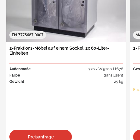
EN-7775687-9007
AM
2-Fraktions-Möbel auf einem Sockel, 2x 60-Liter-
2-F
Einheiten
Außenmaße
L:720 x W:520 x H:676
Gew
Farbe
transluzent
Gewicht
25 kg
Bac
Preisanfrage