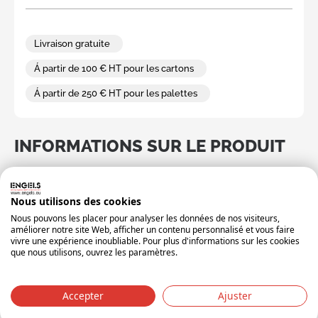
Livraison gratuite
Á partir de 100 € HT pour les cartons
Á partir de 250 € HT pour les palettes
INFORMATIONS SUR LE PRODUIT
Coloris
bleu
Nous utilisons des cookies
État du produit
Nouveau
Nous pouvons les placer pour analyser les données de nos visiteurs,
Matériel
PP
améliorer notre site Web, afficher un contenu personnalisé et vous faire
vivre une expérience inoubliable. Pour plus d'informations sur les cookies
Poids
3.20
que nous utilisons, ouvrez les paramètres.
Longeur (mm)
460
Accepter
Ajuster
Largeur (mm)
320
Hauteur (mm)
762