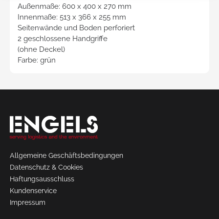
Außenmaße: 600 x 400 x 270 mm
Innenmaße: 513 x 366 x 255 mm
Seitenwände und Boden perforiert
2 geschlossene Handgriffe
(ohne Deckel)
Farbe: grün
Request
a Quote
Allgemeine Geschäftsbedingungen
Datenschutz & Cookies
Haftungsausschluss
Kundenservice
Impressum