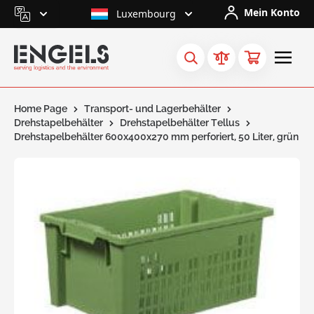
Skip to Content
Mein Konto
Luxembourg
Home Page
Transport- und Lagerbehälter
Drehstapelbehälter
Drehstapelbehälter Tellus
Drehstapelbehälter 600x400x270 mm perforiert, 50 Liter, grün