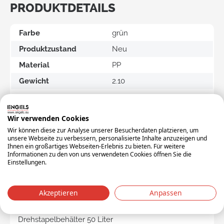
PRODUKTDETAILS
Farbe
grün
Produktzustand
Neu
Material
PP
Gewicht
2.10
Länge (mm)
600
Breite (mm)
400
Wir verwenden Cookies
Höhe (mm)
270
Wir können diese zur Analyse unserer Besucherdaten platzieren, um
unsere Webseite zu verbessern, personalisierte Inhalte anzuzeigen und
Volumen (L)
50
Ihnen ein großartiges Webseiten-Erlebnis zu bieten. Für weitere
Informationen zu den von uns verwendeten Cookies öffnen Sie die
Versandeinheit
DOOS
Einstellungen.
PRODUKTBESCHREIBUNG
Akzeptieren
Anpassen
Drehstapelbehälter 50 Liter