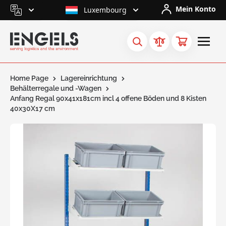
Skip to Content
Mein Konto
Luxembourg
Home Page
Lagereinrichtung
Behälterregale und -Wagen
Anfang Regal 90x41x181cm incl 4 offene Böden und 8 Kisten
40x30X17 cm