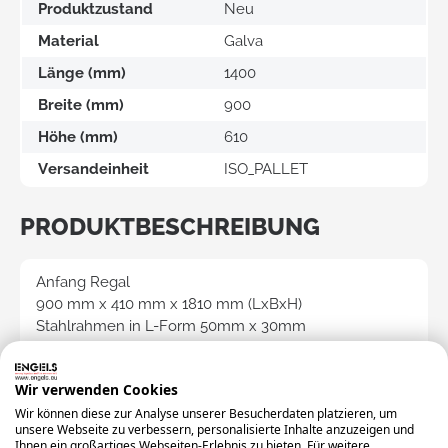
Produktzustand
Neu
Material
Galva
Länge (mm)
1400
Breite (mm)
900
Höhe (mm)
610
Versandeinheit
ISO_PALLET
PRODUKTBESCHREIBUNG
Anfang Regal
900 mm x 410 mm x 1810 mm (LxBxH)
Stahlrahmen in L-Form 50mm x 30mm
mit zwei Reihen Perforationen (je 32mm)
RAL 5019 (blau)
Wir verwenden Cookies
Wir können diese zur Analyse unserer Besucherdaten platzieren, um
Individuell auszustatten mit verschiedenen
unsere Webseite zu verbessern, personalisierte Inhalte anzuzeigen und
Komponenten wie
Ihnen ein großartiges Webseiten-Erlebnis zu bieten. Für weitere