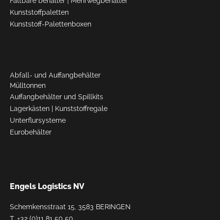
Faltbare behälter
|
Mehrwegbehälter
Kunststoffpaletten
Kunststoff-Palettenboxen
Abfall- und Auffangbehälter
Mülltonnen
Auffangbehälter und Spillkits
Lagerkästen
|
Kunststoffregale
Unterflursysteme
Eurobehälter
Engels Logistics NV
Schemkensstraat 15, 3583 BERINGEN
T.
+32 (0)11 81 50 50